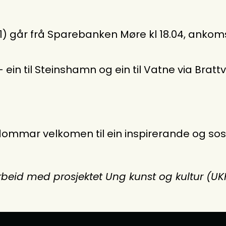
 går frå Sparebanken Møre kl 18.04, ankomst 
– ein til Steinshamn og ein til Vatne via Bratt
mar velkomen til ein inspirerande og sosi
rbeid med prosjektet Ung kunst og kultur (U