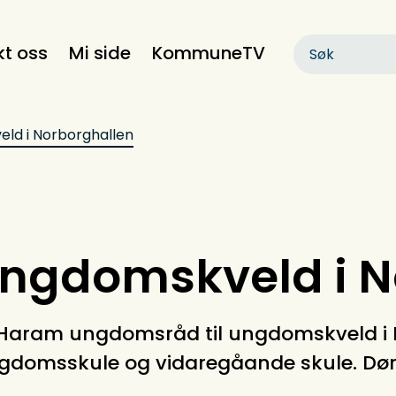
kt oss
Mi side
KommuneTV
eld i Norborghallen
ungdomskveld i 
r Haram ungdomsråd til ungdomskveld i
ngdomsskule og vidaregåande skule. Døren