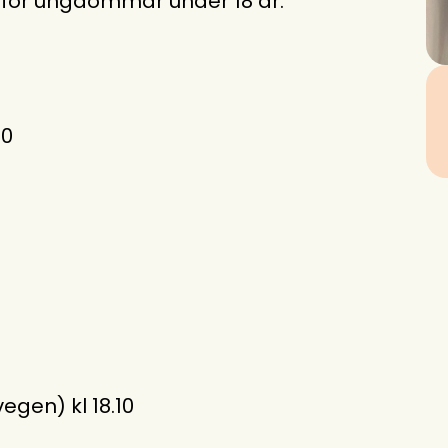
4 for ungdommar under 18 år.
00
gen) kl 18.10