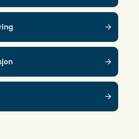
ring
sjon