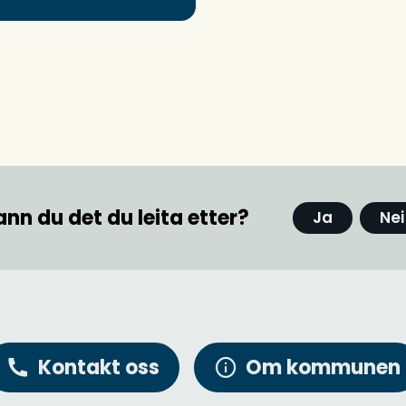
ann du det du leita etter?
Ja
Nei
Kontakt oss
Om kommunen