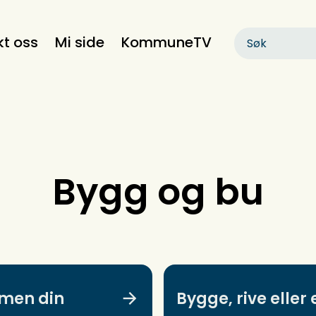
kt oss
Mi side
KommuneTV
Bygg og bu
omen din
Bygge, rive eller