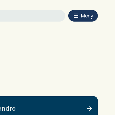
Meny
 endre