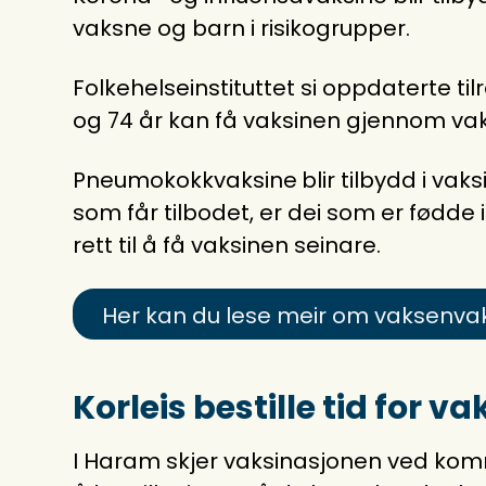
vaksne og barn i risikogrupper.
Folkehelseinstituttet si oppdaterte ti
og 74 år kan få vaksinen gjennom v
Pneumokokkvaksine
blir tilbydd i va
som får tilbodet, er dei som er fødde i
rett til å få vaksinen seinare.
Her kan du lese meir om vaksenv
Korleis bestille tid for v
I Haram skjer vaksinasjonen ved komm