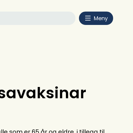
Meny
nsavaksinar
 som er 65 år og eldre, i tillegg til