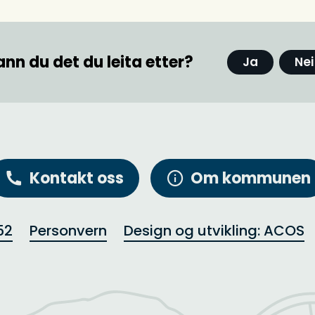
ann du det du leita etter?
Ja
Nei
Kontakt oss
Om kommunen
52
Personvern
Design og utvikling: ACOS