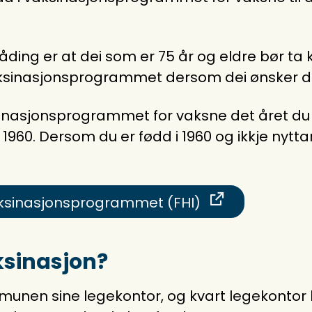
lråding er at dei som er 75 år og eldre bør 
aksinasjonsprogrammet dersom dei ønsker d
ksinasjonsprogrammet for vaksne det året du 
 1960. Dersom du er fødd i 1960 og ikkje nyttar
aksinasjonsprogrammet (FHI)
aksinasjon?
unen sine legekontor, og kvart legekontor ha