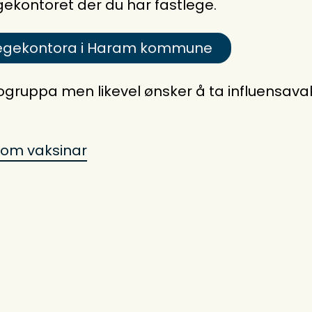
gekontoret der du har fastlege.
l legekontora i Haram kommune
sikogruppa men likevel ønsker å ta influensa
 om vaksinar