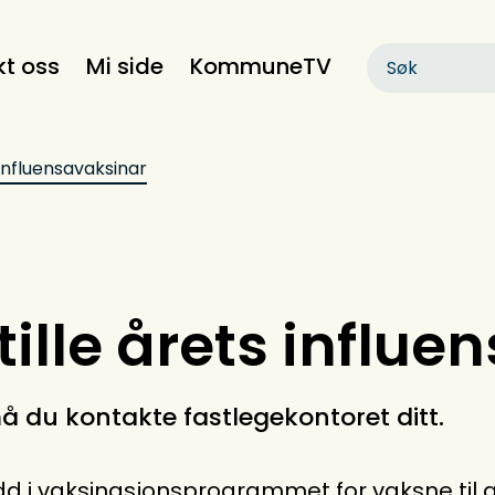
kt oss
Mi side
KommuneTV
 influensavaksinar
ille årets influe
må du kontakte fastlegekontoret ditt.
d i vaksinasjonsprogrammet for vaksne til alle