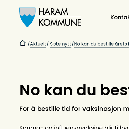
Konta
Haram kommune
Du er her:
Aktuelt
Siste nytt
No kan du bestille årets
No kan du best
For å bestille tid for vaksinasjon 
Korona- og influensavaksine blir tilbyd