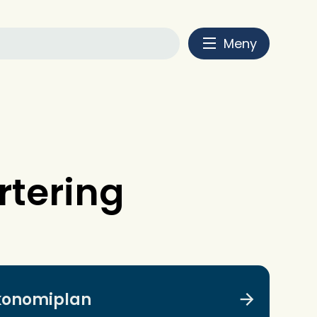
Meny
rtering
konomiplan