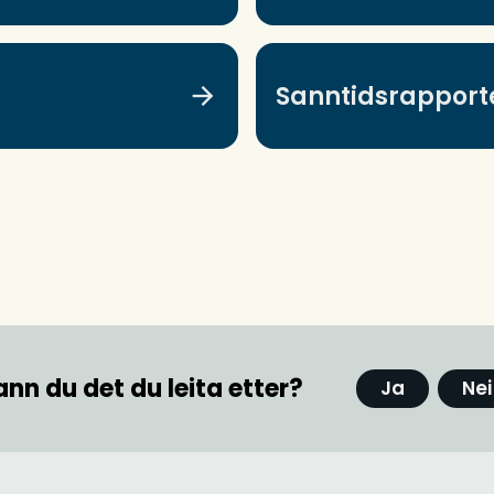
Sanntidsrapport
ann du det du leita etter?
Ja
Nei