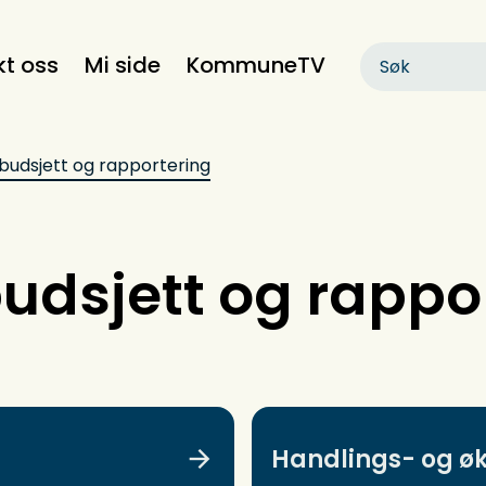
kt oss
Mi side
KommuneTV
 budsjett og rapportering
budsjett og rappo
Handlings- og ø