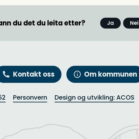
ann du det du leita etter?
Ja
Nei
Kontakt oss
Om kommunen
52
Personvern
Design og utvikling: ACOS