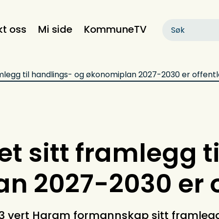
kt oss
Mi side
KommuneTV
legg til handlings- og økonomiplan 2027-2030 er offentl
 sitt framlegg t
n 2027-2030 er o
 vert Haram formannskap sitt framlegg