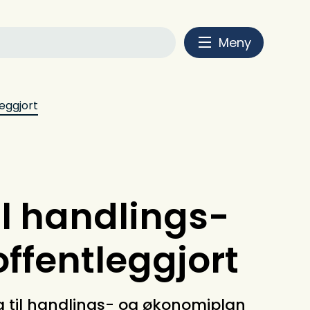
Meny
eggjort
il handlings-
ffentleggjort
 til handlings- og økonomiplan