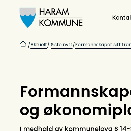
Konta
Haram kommune
Du er her:
Aktuelt
Siste nytt
Formannskapet sitt fram
Formannskapet
og økonomipla
I medhald av kommunelova § 14-3