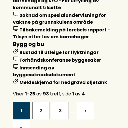
barnehage og SFO - For utfylling av
kommunalt tilsette
Søknad om spesialundervisning for
vaksne på grunnskulens område
Tilbakemelding på førebels rapport -
Tilsyn etter Lov om barnehager
Bygg og bu
Bustad til utleige for flyktningar
Forhåndskonferanse byggesaker
Innsending av
byggesøknadsdokument
Meldeskjema for nedgravd oljetank
Viser
1-25
av
93
treff, side
1
av
4
1
2
3
...
›
»