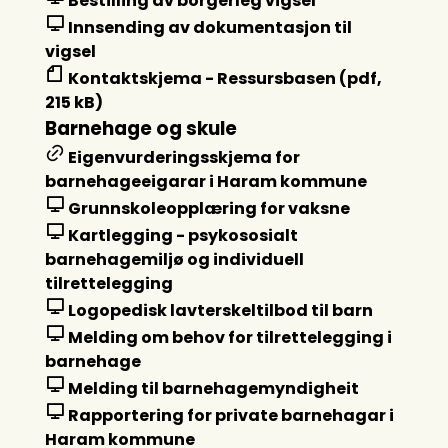
Bestilling av borgerleg vigsel
s
Innsending av dokumentasjon til
u
vigsel
Kontaktskjema - Ressursbasen (pdf,
l
215 kB)
t
Barnehage og skule
a
Eigenvurderingsskjema for
barnehageeigarar i Haram kommune
t
Grunnskoleopplæring for vaksne
Kartlegging - psykososialt
barnehagemiljø og individuell
tilrettelegging
Logopedisk lavterskeltilbod til barn
Melding om behov for tilrettelegging i
barnehage
Melding til barnehagemyndigheit
Rapportering for private barnehagar i
Haram kommune