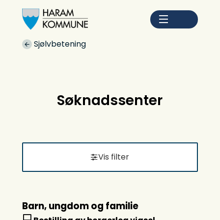
Haram kommune
Du er her:
Sjølvbetening
Søknadssenter
Vis filter
R
Barn, ungdom og familie
e