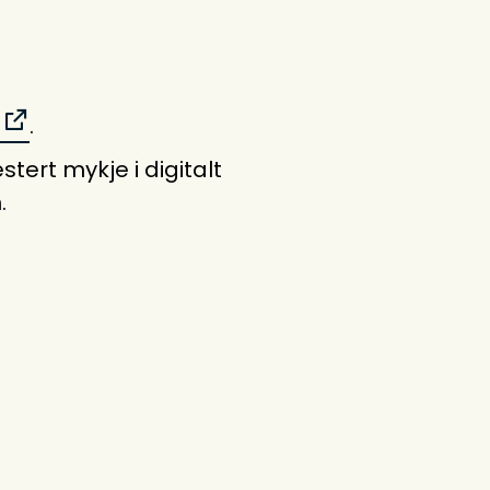
.
tert mykje i digitalt
.