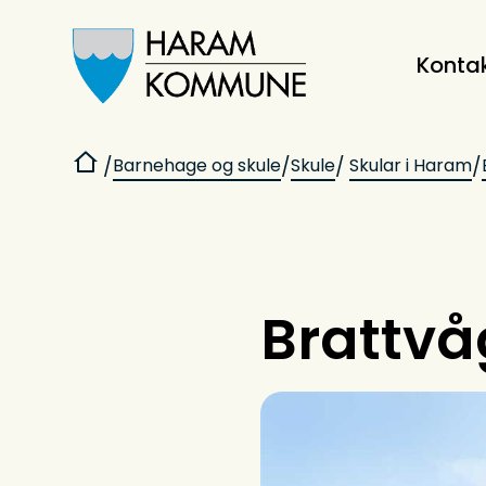
Konta
Haram kommune
Du er her:
Barnehage og skule
Skule
Skular i Haram
Brattv