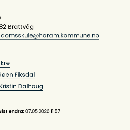
0
282 Brattvåg
ngdomsskule@haram.kommune.no
Åkre
ødøen Fiksdal
l-Kristin Dalhaug
Sist endra
07.05.2026 11.57