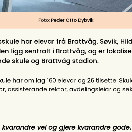
Peder Otto Dybvik
ule har elevar frå Brattvåg, Søvik, Hil
n ligg sentralt i Brattvåg, og er lokalise
e skule og Brattvåg stadion.
e har om lag 160 elevar og 26 tilsette. Skul
r, assisterande rektor, avdelingsleiar og se
lle kvarandre vel og gjere kvarandre gode
.