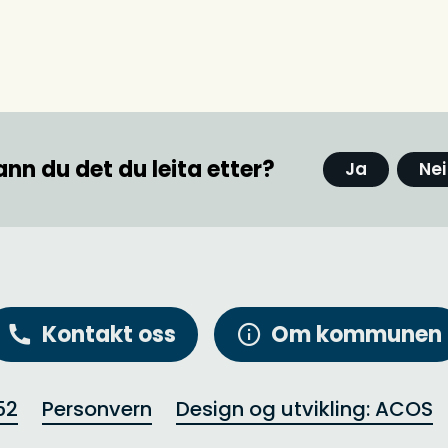
ann du det du leita etter?
Ja
Nei
Kontakt oss
Om kommunen
52
Personvern
Design og utvikling: ACOS