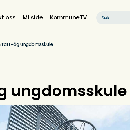
kt oss
Mi side
KommuneTV
Brattvåg ungdomsskule
åg ungdomsskule