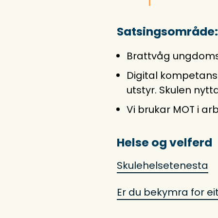
Satsingsområde:
Brattvåg ungdomss
Digital kompetanse.
utstyr. Skulen nyt
Vi brukar MOT i a
Helse og velferd
Skulehelsetenesta
Er du bekymra for ei