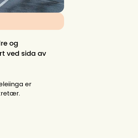
dre og
rt ved sida av
eleiinga er
kretær.