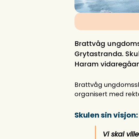
Brattvåg ungdomssk
Grytastranda. Skule
Haram vidaregåand
Brattvåg ungdomsskul
organisert med rekto
Skulen sin visjon:
Vi skal vi